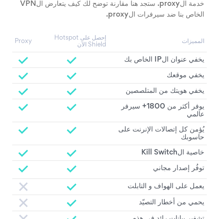
خدمة الproxy. ستجد هنا مقارنة توضح لك كيف يتعارض الVPN
الخاص بنا ضد سيرفرات الproxy.
إحصل على Hotspot
المميزات
Proxy
Shield الآن
يخفي عنوان الIP الخاص بك
يخفي موقعك
يخفي هويتك من المتلصصين
يوفر أكثر من 1800+ سيرفر
عالمي
يُؤمن كل إتصالات الإنرنت على
حاسوبك
خاصية الKill Switch
توفُر إصدار مجاني
يعمل على الهواف و التابلت
يحمي من أخطار التصيّد
تشفير بيانات رائد في هذه