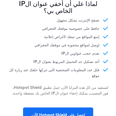
لماذا علي أن أُخفي عنوان الIP
الخاص بي؟
تصفح الإنترنت بشكل مجهول
حافظ على خصوصية موقعك الجغرافي
إمنع المواقع من تتبعك لأغراض إعلانية
إوصل لمواقع محجوبة في موقعك الجغرافي
تعدى حجب عنواوين الIP
أعد تشكيل حد التحميل المربوط بعنوان الIP
قلل عدد المعلومات الشخصية التي تتركها خلفك عند زيارة كل
موقع
لتستفيد من كل هذه المزايا الآن, حمل تطبيق Hotspot Shield.
فور التنصيب, يمكنك إخفاء عنوان الIP الخاص بك بضغطة واحدة.
إحصل على Hotspot Shield الآن.