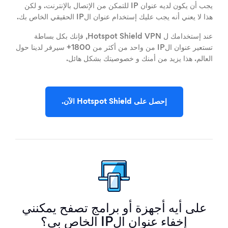
يجب أن يكون لديه عنوان IP للتمكن من الإتصال بالإنترنت. و لكن
هذا لا يعني أنه يجب عليك إستخدام عنوان الIP الحقيقي الخاص بك.
عند إستخدامك ل Hotspot Shield VPN, فإنك بكل بساطة
تستعير عنوان الIP من واحد من أكثر من 1800+ سيرفر لدينا حول
العالم. هذا يزيد من أمنك و خصوصيتك بشكل هائل.
إحصل على Hotspot Shield الآن.
على أيه أجهزة أو برامج تصفح يمكنني
إخفاء عنوان الIP الخاص بي؟