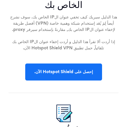
الخاص بك
هذا الدليل سيريك كيف تخفي عنوان الIP الخاص بك. سوف نشرح
أيضاً لِمَ يُعَد إستخدام شبكة وهمية خاصة (VPN) أفضل طريقة
لإخفاء عنوان الIP الخاص بك, مقارنةً بإستخدام سيرفر proxy.
إذا أردت ألا تقرأ هذا الدليل و أردت إخفاء عنوان الIP الخاص بك
تلقائياً, حمل تطبيق Hotspot Shield VPN الآن.
إحصل على Hotspot Shield الآن.