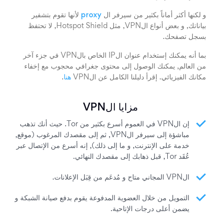
و لكنها أكثر أماناً بكثير من سيرفر ال
proxy
لأنها تقوم بتشفير
بياناتك, و بعض أنواع الVPN, مثل Hotspot Shield, لا تحتفظ
بسجل تصفحك.
بما أنه يمكنك إستخدام عنوان الIP الخاص بالVPN في جزء آخر
من العالم, يمكنك الوصول إلى محتوى جغرافي محجوب مع إخفاء
مكانك الفيزيائي. إقرأ دليلنا الكامل عن الVPN
هنا
.
مزايا الVPN
إن الVPN في العموم أسرع بكثير من Tor. حيث أنك تذهب
مباشؤة إلى سيرفر الVPN, ثم إلى مقصدك المرغوب (موقع,
خدمة على الإنترنت, و ما إلى ذلك), إنه أسرع من الإتصال عبر
عُقَد Tor, قبل ذهابك إلى مقصدك النهائي.
الVPN المجاني متاح و مُدعَم من قِبَل الإعلانات.
التمويل من خلال العضوية المدفوعة يقوم بدفع صيانة الشبكة و
يضمن أعلى درجات الإتاحية.