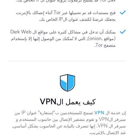
خلال Tor قد يسمح لزملاؤك برؤية عنوان الIP الخاص بك.
فتح مستندات قد تم تحميلها عبر Tor أثناء إتصالك بالإنترنت
يجعلك عرضةً لكشف عنوان الIP الخاص بك.
يمكنك أن تدخل في مشاكل كثيرة على مواقع ال Dark Web
(مواقع .onion), التي لا تُمكنك من الوصول إليها إلا بإستخدام
متصفح Tor.
كيف يعمل الVPN
إن خدمة ال
VPN
تسمح للمستخدمين ب"إستعارة" عنوان IP من
سيرفر الVPN و تقوم بتشفير الإتصال بين حاسوب المستخدم و
سيرفر ال VPN. إنها تتصرف بالنيابة عن الحاسوب بشكل أساسي,
عند الإتصال بالإنترنت.