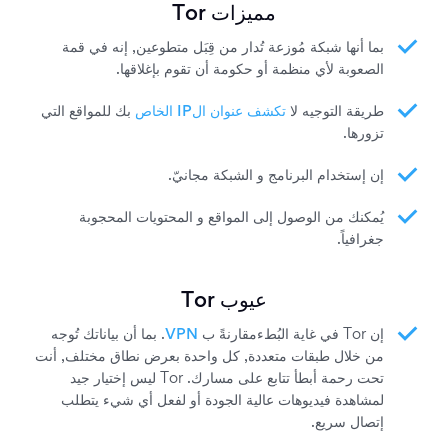
مميزات Tor
بما أنها شبكة مُوزعة تُدار من قِبَل متطوعين, إنه في قمة
الصعوبة لأي منظمة أو حكومة أن تقوم بإغلاقها.
طريقة التوجيه لا
تكشف عنوان الIP الخاص
بك للمواقع التي
تزورها.
إن إستخدام البرنامج و الشبكة مجانيّ.
يُمكنك من الوصول إلى المواقع و المحتويات المحجوبة
جغرافياً.
عيوب Tor
إن Tor في غاية البُطءمقارنةً ب
VPN
. بما أن بياناتك تُوجه
من خلال طبقات متعددة, كل واحدة بعرض نطاق مختلف, أنت
تحت رحمة أبطأ تتابع على مسارك. Tor ليس إختيار جيد
لمشاهدة فيديوهات عالية الجودة أو لفعل أي شيء يتطلب
إتصال سريع.