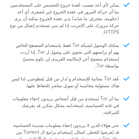
يمكن لأي أحد تنصيب عُقدة خروج للتجسس على المستخدمين.
بما أن حركة المرور في عقدة الخروج غير مُشفرة, أي أحد
(حكومة, مخترق, ما شابه) يدير عقدة الخروج يمكنه أن يرى
حركة مرورك على الإنترنت إذا لم تمن تستخدم إتصال من نوع
HTTPS.
يمكنك الوصول لشبكة Tor فقط بإستخدام المتصفح الخاص
بهم أو برامجهم التي تحتوي على وصول ل Tor. إذا أردت
إستخدام متصفح آخر لإمكانيته الفريدة, لن تكوم محميّ
بواسطة Tor.
عُقد Tor مجانية للإستخدام و تُدار من قِبَل مُتطوعين, لذا ليس
هناك مسئولية محاسبة أو تمويل مباشر للحفاظ عليها.
بما أن Tor يُستخدم من قِبَل أشخاص يريدون إخفاء معلومات
في غاية الحساسية, إستخدامه بشكل متكرر قد يعرضك
للمراقبة.
حتى هؤلاء الذين لا يريدون إخفاء معلومات شديدة الحساسية
قد يُعرضوا للخطر, كمثال, إستخدام برامج ال Torrent من