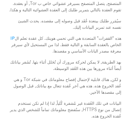
المتصفح, يتصل المتصفح بسيرفر عشوائي خاص ب Tor, أو بعقدة.
تقوم العقدة بالتالي بتمرير طلبك إلى العقدة العشوائية التالية و هكذا.
سيُمَرر طلبك بينعدة عُقَد قبل وصوله إلى مقصده. يحدث الشيئ
نفسه عند تمرير البيانات إليك.
هذه "القفزات" المتعددة هي التي تحمي هويتك. كل عقدة تعلم ال
IP
الخاص بالعقدة السابقة و التالية فقط. لذا من المستحيل لأي سيرفر
معرفة مصدر البانات الأساسي و مقصدها.
بهذ الطريقة, لا يمكن لحركة مرورك أن تُحَلل أثناء بثها. تُشَفر بياناتك
أيضاً أثناء مرورها بين هذه العُقد الوسيطة.
و لكن, هناك قابلية لإحتمال إفصاح معلوماتك في شبكة Tor و هي
عُقد الخروج هذه. هذه هي آخر عُقدة تتعال مع بياناتك, قبل الوصول
إلى مقصدها الأخير.
البيانات في تلك العُقدة غير مُشفرة كُلياً, لذا إذا لم تكن تستخدم
إتصال من نوع HTTPS, ستُفصَح معلوماتك تماماً للشخص الذي يدير
عُقدة الخروج هذه.