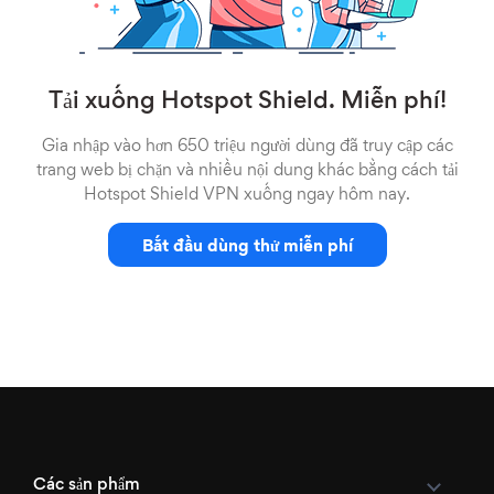
Tải xuống Hotspot Shield. Miễn phí!
Gia nhập vào hơn 650 triệu người dùng đã truy cập các
trang web bị chặn và nhiều nội dung khác bằng cách tải
Hotspot Shield VPN xuống ngay hôm nay.
Bắt đầu dùng thử miễn phí
Các sản phẩm