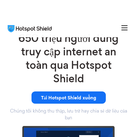
650 triệu người dùng
truy cập internet an
toàn qua Hotspot
Shield
Tải Hotspot Shield xuống
Chúng tôi không thu thập, lưu trữ hay chia sẻ dữ liệu của
bạn