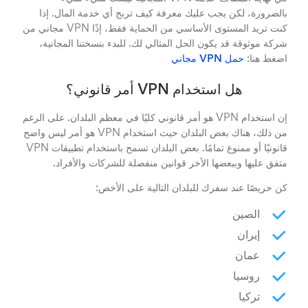
بالضرورة، لكن يجب عليك معرفة كيف تربح أي خدمة المال. إذا
كنت تريد المستوى الأساسي من الحماية فقط، إذًا VPN مجاني من
شركة موثوقة قد يكون الحل المثالي لك. للبدء بنسختنا المجانية،
اضغط هنا:
حمل VPN مجاني
هل استخدام VPN أمر قانوني؟
إن استخدام VPN هو أمر قانوني كليًا في معظم البلدان. على الرغم
من ذلك، هناك بعض البلدان حيث استخدام VPN هو أمر ليس واضح
قانونيًا أو ممنوع تمامًا. بعض البلدان تسمح باستخدام تطبيقات VPN
متفق عليها وببعضها الأخر قوانين منفصلة للشركات والأفراد.
كن حريصًا عند سفرك للبلدان التالية على الأخص:
الصين
إيران
عمان
روسيا
تركيا