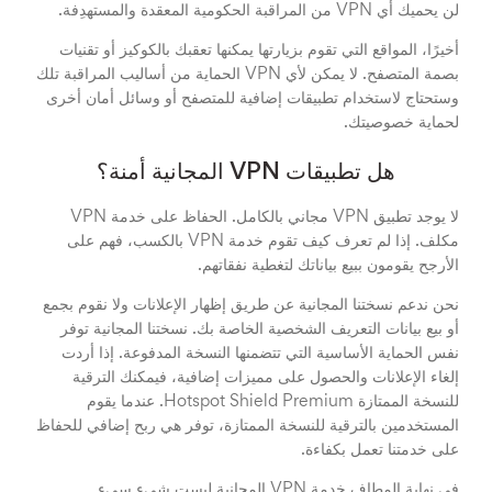
لن يحميك أي VPN من المراقبة الحكومية المعقدة والمستهدِفة.
أخيرًا، المواقع التي تقوم بزيارتها يمكنها تعقبك بالكوكيز أو تقنيات
بصمة المتصفح. لا يمكن لأي VPN الحماية من أساليب المراقبة تلك
وستحتاج لاستخدام تطبيقات إضافية للمتصفح أو وسائل أمان أخرى
لحماية خصوصيتك.
هل تطبيقات VPN المجانية أمنة؟
لا يوجد تطبيق VPN مجاني بالكامل. الحفاظ على خدمة VPN
مكلف. إذا لم تعرف كيف تقوم خدمة VPN بالكسب، فهم على
الأرجح يقومون ببيع بياناتك لتغطية نفقاتهم.
نحن ندعم نسختنا المجانية عن طريق إظهار الإعلانات ولا نقوم بجمع
أو بيع بيانات التعريف الشخصية الخاصة بك. نسختنا المجانية توفر
نفس الحماية الأساسية التي تتضمنها النسخة المدفوعة. إذا أردت
إلغاء الإعلانات والحصول على مميزات إضافية، فيمكنك الترقية
للنسخة الممتازة Hotspot Shield Premium. عندما يقوم
المستخدمين بالترقية للنسخة الممتازة، توفر هي ربح إضافي للحفاظ
على خدمتنا تعمل بكفاءة.
في نهاية المطاف خدمة VPN المجانية ليست شيء سيء