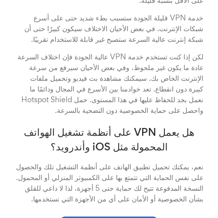
على الأقل بنسبة قليلة.
خدمة VPN قليلة الجودة ستسبب بطء شديد حتى على أسرع
شبكات الإنترنت. في بعض الأحيان الاختلاف سيكون كبيرًا حتى أن
شبكة إنترنت عالية السرعة ستصبح غير قابلة للاستخدام تقريبًا.
لكن إذا كنت تستخدم خدمة VPN عالية الجودة فإن اختلاف السرعة
عادة ما يكون غير ملحوظ، وفي بعض الأحيان سيرفع من سرعة
الإنترنت الخاص بك. سيمكنك مشاهدة بث فيديو وتحميل ملفات
كبيرة دون انقطاع. تعد خوادمنا بين الأسرع في المجال ودائمًا ما
نعمل بجد للحفاظ عليها في هذا المستوى. حمل Hotspot Shield
واحصل على حماية الخصوصية دون التضحية بالسرعة.
هل يعمل VPN على أنظمة تشغيل الهواتف
المحمولة مثل iOS وأندرويد؟
نعم، يمكنك تحميل تطبيق الهاتف على أنظمة التشغيل تلك والحصول
على نفس الحماية التي تتمتع بها على الكمبيوتر المنزلي أو المحمول.
النسخة المدفوعة تتيح لك حماية حتى 5 أجهزة، لذا لا داعي للقلق
بشأن الخصوصية أو الأمان على أي من الأجهزة التي تستخدمها.