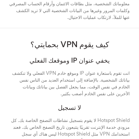
معلوماتك الشخصية، مثل بطاقات الائتمان وأرقام الحساب المصرفي
وكلمات المرور وغيرها من البيانات الشخصية التي لا تريد الكشف
عنها للملأ، لارتكاب عمليات الاحتيال.
كيف يقوم VPN بحمايتي؟
يخفي عنوان IP وموقعك الفعلي
انت تقوم باستعارة عنوان IP وموقع خادم VPN الفعلي ولا تنكشف
بياناتك الشخصية. بالإضافة إلى استخدام العديد من الناس نفس
الخادم في نفس الوقت، مما يجعل الفصل بين بياناتك وبيانات
الأخرين على نفس الخادم أصعب بكثير.
لا تسجيل
Hotspot Shield لا يقوم بتسجيل نشاطات التصفح الخاصة بك. كل
مزودي خدمة الإنترنت تقريبًا يتتبعون تاريخ التصفح الخاص بك. فعند
استخدامك VPN مثل Hotspot Shield ليس هناك أي سجل