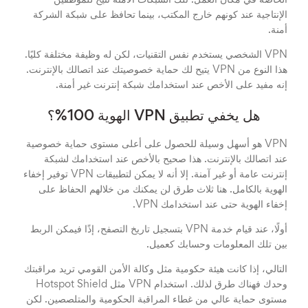
الخاصة في مكان العمل. تلك الشبكات الآمنة تتيح للموظفين
الإنتاجية عند كونهم خارج المكتب، بينما تحافظ على شبكة الشركة
أمنة.
VPN الشخصي يستخدم نفس التقنيات، لكن له وظيفة مختلفة كليًا.
هذا النوع من VPN يتيح لك حماية خصوصيتك عند اتصالك بالإنترنت.
إنه مفيد على الأخص عند استخدامك شبكة إنترنت غير أمنة.
هل يخفي تطبيق VPN الهوية 100%؟
VPN هو أسهل وسيلة للحصول على أعلى مستوى حماية خصوصية
عند اتصالك بالإنترنت. هذا صحيح بالأخص عند استخدامك لشبكة
إنترنت عامة أو غير آمنة. إلا أنه لا يمكن لتطبيقات VPN توفير إخفاء
الهوية بالكامل. هنا ثلاث طرق لن يمكنك من خلالهم الحفاظ على
إخفاء الهوية حتى عند استخدامك VPN.
أولًا، عند قيام خدمة VPN بتسجيل تاريخ التصفح، إذًا فيمكن الربط
بين تلك المعلومات وحسابك كعميل.
التالي، إذا كانت هيئة حكومية مثل وكالة الأمن القومي تريد مراقبتك
وحدك فهناك طرق لذلك. استخدام VPN مثل Hotspot Shield
مستوى حماية عالي من غطاء المراقبة الحكومية والمتلصصين. لكن