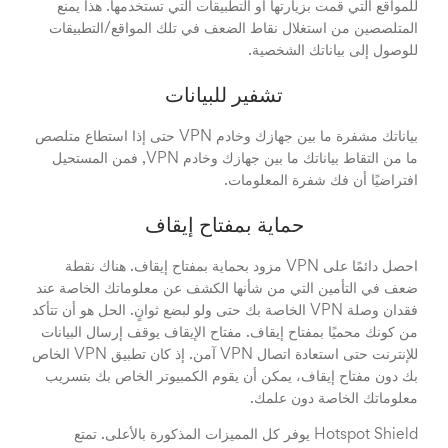
للمواقع التي قمت بزيارتها أو التطبيقات التي تستخدمها. هذا يمنع
المتلصصين من استغلال نقاط الضعف في تلك المواقع/التطبيقات
للوصول إلى بياناتك الشخصية.
تشفير للبيانات
بياناتك مشفرة ما بين جهازك وخادم VPN حتى إذا استطاع متلصص
ما من التقاط بياناتك ما بين جهازك وخادم VPN, فمن المستحيل
افتراضيًا أن فك شفرة المعلومات.
حماية بمفتاح إيقاف
احصل دائمًا على VPN مزود بحماية بمفتاح إيقاف. هناك نقطة
ضعف في التأمين التي من شأنها الكشف عن معلوماتك الخاصة عند
فقدان وصلة VPN الخاصة بك حتى ولو لبضع ثوانٍ. الحل هو أن تتأكد
من كونك محميًا بمفتاح إيقاف. مفتاح الإيقاف يوقف إرسال البيانات
للإنترنت حتى استعادة اتصال VPN آمن. إذ كان تطبيق VPN الخاص
بك دون مفتاح إيقاف، يمكن أن يقوم الكمبيوتر الخاص بك بتسريب
معلوماتك الخاصة دون علمك.
Hotspot Shield يوفر كل المميزات المذكورة بالأعلى. تمتع