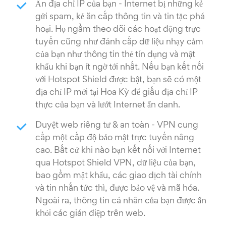
Ẩn địa chỉ IP của bạn - Internet bị những kẻ
gửi spam, kẻ ăn cắp thông tin và tin tặc phá
hoại. Họ ngầm theo dõi các hoạt động trực
tuyến cũng như đánh cắp dữ liệu nhạy cảm
của bạn như thông tin thẻ tín dụng và mật
khẩu khi bạn ít ngờ tới nhất. Nếu bạn kết nối
với Hotspot Shield được bật, bạn sẽ có một
địa chỉ IP mới tại Hoa Kỳ để giấu địa chỉ IP
thực của bạn và lướt Internet ẩn danh.
Duyệt web riêng tư & an toàn - VPN cung
cấp một cấp độ bảo mật trực tuyến nâng
cao. Bất cứ khi nào bạn kết nối với Internet
qua Hotspot Shield VPN, dữ liệu của bạn,
bao gồm mật khẩu, các giao dịch tài chính
và tin nhắn tức thì, được bảo vệ và mã hóa.
Ngoài ra, thông tin cá nhân của bạn được ẩn
khỏi các gián điệp trên web.