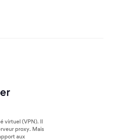
ger
 virtuel (VPN). Il
erveur proxy. Mais
apport aux