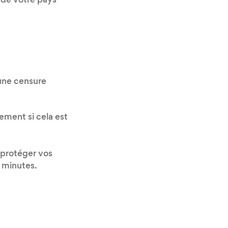
 de votre pays
 une censure
ement si cela est
 protéger vos
x minutes.