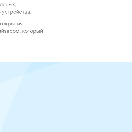
носных,
 устройства.
и скрытия
майзером, который