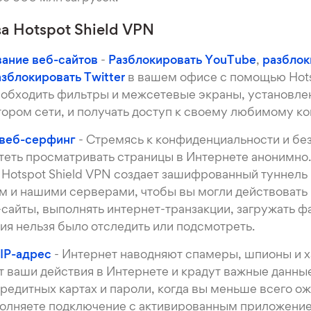
 Hotspot Shield VPN
ание веб-сайтов
-
Разблокировать YouTube
,
разблок
зблокировать Twitter
в вашем офисе с помощью Hots
обходить фильтры и межсетевые экраны, установл
ором сети, и получать доступ к своему любимому ко
веб-серфинг
- Стремясь к конфиденциальности и бе
теть просматривать страницы в Интернете анонимно
Hotspot Shield VPN создает зашифрованный туннел
 и нашими серверами, чтобы вы могли действовать 
сайты, выполнять интернет-транзакции, загружать ф
ия нельзя было отследить или подсмотреть.
IP-адрес
- Интернет наводняют спамеры, шпионы и х
 ваши действия в Интернете и крадут важные данные
кредитных картах и пароли, когда вы меньше всего ож
олняете подключение с активированным приложением