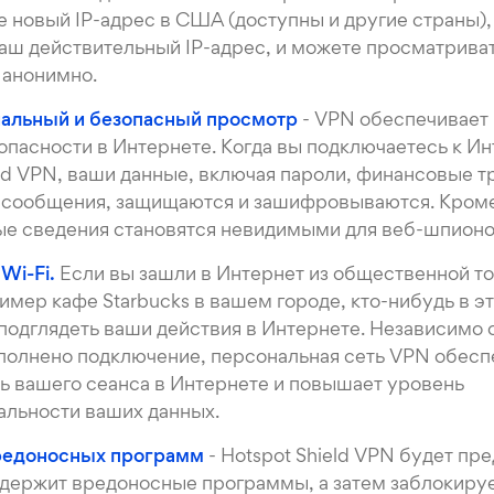
е новый IP-адрес в США (доступны и другие страны)
аш действительный IP-адрес, и можете просматрива
 анонимно.
альный и безопасный просмотр
- VPN обеспечивае
опасности в Интернете. Когда вы подключаетесь к Ин
eld VPN, ваши данные, включая пароли, финансовые т
сообщения, защищаются и зашифровываются. Кроме
е сведения становятся невидимыми для веб-шпионо
Wi-Fi.
Если вы зашли в Интернет из общественной т
ример кафе Starbucks в вашем городе, кто-нибудь в э
 подглядеть ваши действия в Интернете. Независимо о
полнено подключение, персональная сеть VPN обесп
ь вашего сеанса в Интернете и повышает уровень
льности ваших данных.
вредоносных программ
- Hotspot Shield VPN будет пр
одержит вредоносные программы, а затем заблокирует