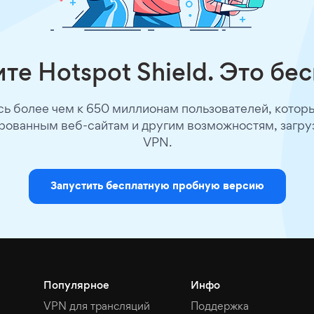
те Hotspot Shield. Это бе
ь более чем к 650 миллионам пользователей, котор
рованным веб-сайтам и другим возможностям, загруз
VPN.
Запустить бесплатную пробную версию
Популярное
Инфо
VPN для трансляций
Поддержка