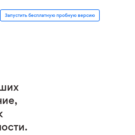
Запустить бесплатную пробную версию
аших
ние,
к
ости.