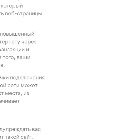
, который
ть веб-страницы
т повышенный
тернету через
ранзакции и
 того, ваши
в.
очки подключения
той сети может
т места, из
ечивает
едупреждать вас
 такой сайт.