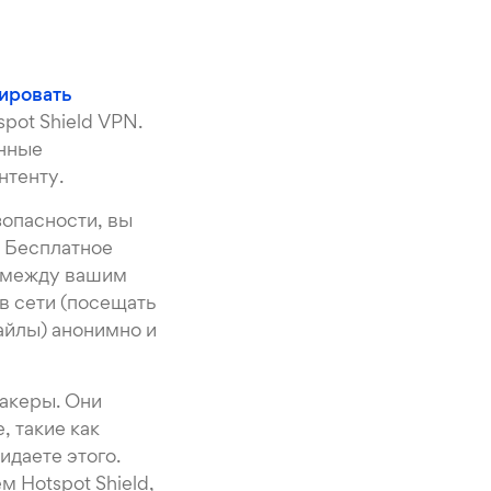
ировать
pot Shield VPN.
енные
нтенту.
зопасности, вы
. Бесплатное
ь между вашим
в сети (посещать
айлы) анонимно и
акеры. Они
, такие как
идаете этого.
 Hotspot Shield,