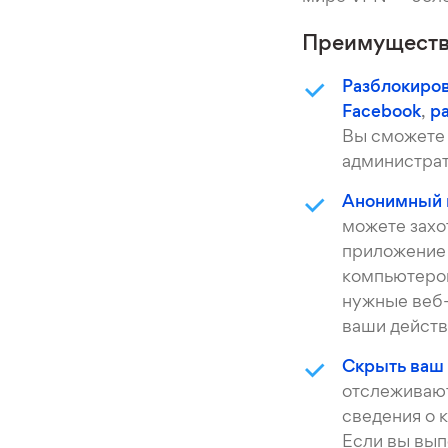
Преимущества
Разблокиров
Facebook
,
ра
Вы сможете 
администрат
Анонимный 
можете захо
приложение 
компьютером
нужные веб-
ваши действ
Скрыть ваш 
отслеживают
сведения о 
Если вы вып