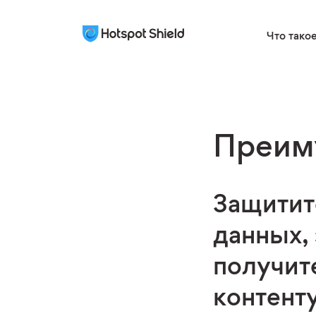
Что тако
Преим
Защитит
данных,
получит
контент