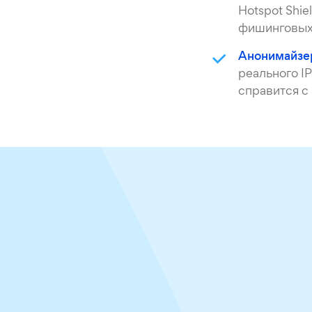
Hotspot Shi
фишинговых 
Анонимайзе
реального I
справится с