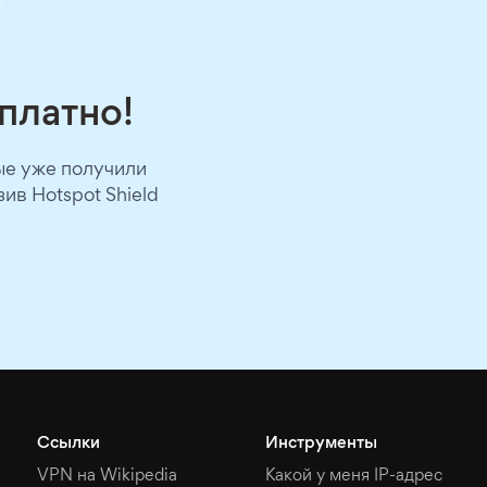
сплатно!
ые уже получили
ив Hotspot Shield
Ссылки
Инструменты
VPN на Wikipedia
Какой у меня IP-адрес