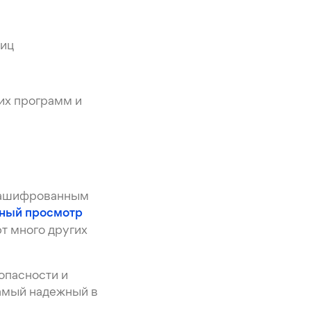
ниц
их программ и
езашифрованным
сный просмотр
ют много других
опасности и
самый надежный в