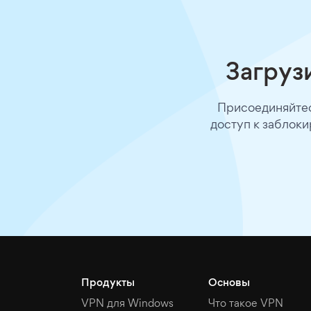
Загрузи
Присоединяйтес
доступ к заблоки
Продукты
Основы
VPN для Windows
Что такое VPN