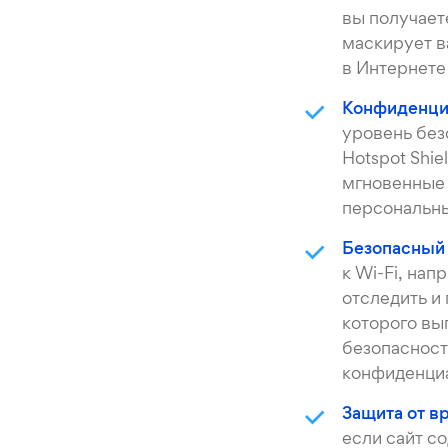
вы получает
маскирует в
в Интернете
Конфиденци
уровень без
Hotspot Shi
мгновенные 
персональны
Безопасный 
к Wi-Fi, нап
отследить и
которого вы
безопасност
конфиденциа
Защита от 
если сайт с