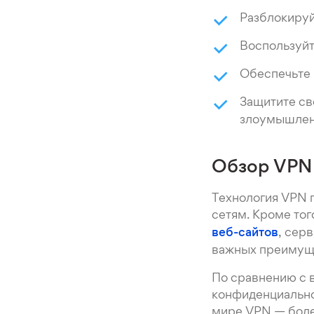
Разблокируй
Воспользуйт
Обеспечьте 
Защитите св
злоумышлен
Обзор VPN
Технология VPN 
сетям. Кроме тог
веб-сайтов
, сер
важных преимущ
По сравнению с 
конфиденциально
мире VPN — боле