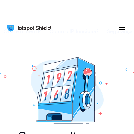
Qual é o meu IP
Como o IP funciona?
Segurança 