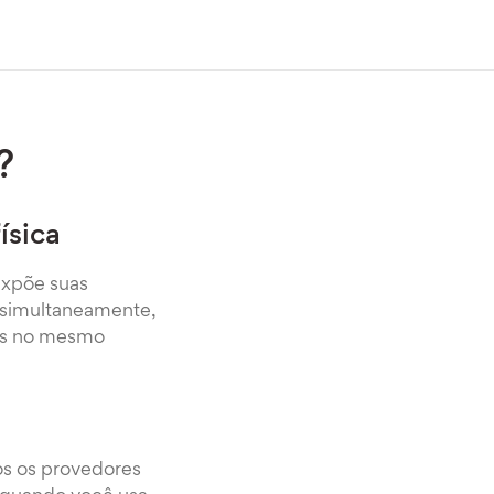
?
ísica
expõe suas
 simultaneamente,
oas no mesmo
os os provedores