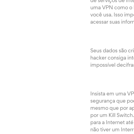
de serviços de Int
uma VPN como o Hot
você usa. Isso imp
acessar suas info
Seus dados são cr
hacker consiga int
impossível decifra
Insista em uma VPN
segurança que pod
mesmo que por ape
por um Kill Switc
para a Internet a
não tiver um Inte