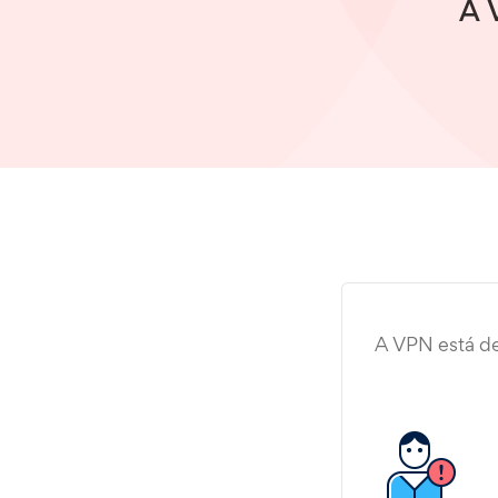
A 
A VPN está d