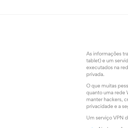
As informações tr
tablet) e um servi
executados na red
privada.
O que muitas pess
quanto uma rede W
manter hackers, c
privacidade e a s
Um serviço VPN de