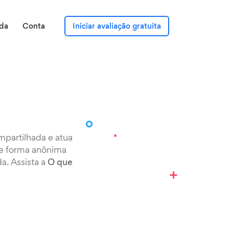
da
Conta
Iniciar avaliação gratuita
mpartilhada e atua
de forma anônima
a. Assista a
O que