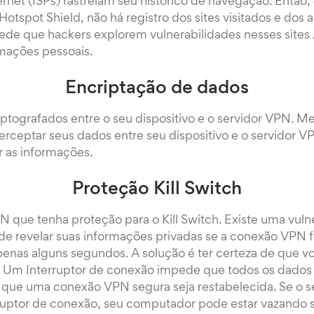
ernet (ISPs) rastreiam seu histórico de navegação. Então
spot Shield, não há registro dos sites visitados e dos a
ede que hackers explorem vulnerabilidades nesses sites /
rmações pessoais.
Encriptação de dados
iptografados entre o seu dispositivo e o servidor VPN.
erceptar seus dados entre seu dispositivo e o servidor V
r as informações.
Proteção Kill Switch
 que tenha proteção para o Kill Switch. Existe uma vuln
e revelar suas informações privadas se a conexão VPN f
nas alguns segundos. A solução é ter certeza de que vo
h. Um Interruptor de conexão impede que todos os dados
té que uma conexão VPN segura seja restabelecida. Se o 
rruptor de conexão, seu computador pode estar vazando 