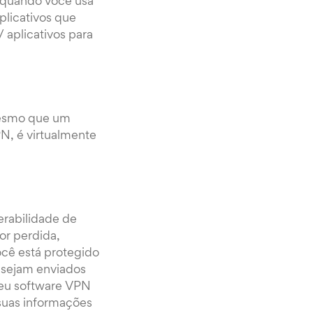
, quando você usa
plicativos que
 aplicativos para
 Mesmo que um
PN, é virtualmente
erabilidade de
or perdida,
cê está protegido
 sejam enviados
seu software VPN
suas informações