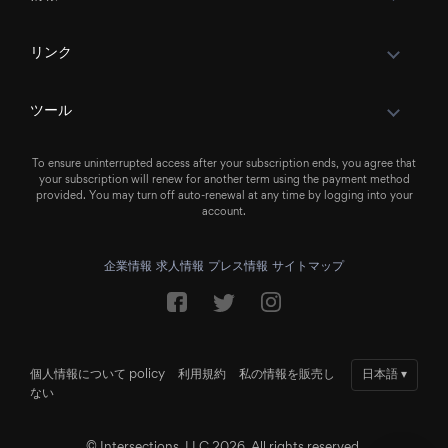
リンク
ツール
To ensure uninterrupted access after your subscription ends, you agree that
your subscription will renew for another term using the payment method
provided. You may turn off auto-renewal at any time by logging into your
account.
企業情報
求人情報
プレス情報
サイトマップ
個人情報について policy
利用規約
私の情報を販売し
日本語
▾
ない
© Intersections, LLC 2026. All rights reserved.