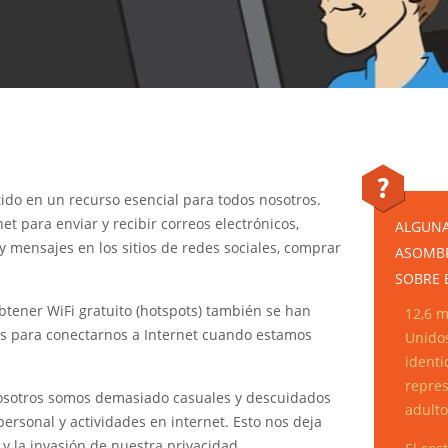
tido en un recurso esencial para todos nosotros.
t para enviar y recibir correos electrónicos,
ALGUNA
y mensajes en los sitios de redes sociales, comprar
ASOMB
SOBRE 
btener WiFi gratuito (hotspots) también se han
12,6 m
s para conectarnos a Internet cuando estamos
Unidos
identi
repres
sotros somos demasiado casuales y descuidados
adulto
ersonal y actividades en internet. Esto nos deja
 y la invasión de nuestra privacidad.