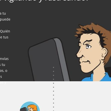
a tu
 puede
¿Quién
e tus
envías
s tu
os, o
us
as y