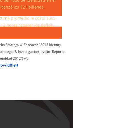
to del robo de identidad en el
lcanzó los $21 billones.
íctima promedio le costó $365
ó 12 horas reparar los daños.
elin Strategy & Research “2012 Identity
strategia & Investigación Javelin “Reporte
entidad 2012”) vía
gov/idtheft