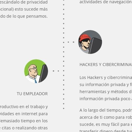
actividades de navegación 
e escándalo de privacidad
cional) esto sucede más
do de lo que pensamos.
HACKERS Y CIBERCRIMINA
Los Hackers y cibercrimina
su información privada y 
herramientas y métodos di
TU EMPLEADOR
información privada poco 
oductivo en el trabajo y
A lo largo del tiempo, pod
vidades en internet para
acerca de ti como para ro
demasiado tiempo en los
sucede, es muy fácil para e
e citas o realizando otras
transferir dinero desde tu