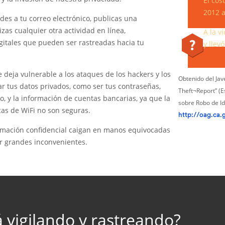
El cos
2012 a
des a tu correo electrónico, publicas una
izas cualquier otra actividad en línea,
A la v
gitales que pueden ser rastreadas hacia tu
y llev
 deja vulnerable a los ataques de los hackers y los
Obtenido del Jav
r tus datos privados, como ser tus contraseñas,
Theft¬Report” (E
o, y la información de cuentas bancarias, ya que la
sobre Robo de Id
cas de WiFi no son seguras.
http://oag.ca.
rmación confidencial caigan en manos equivocadas
r grandes inconvenientes.
á vigilando y rastreando?