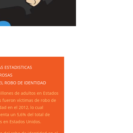
S ESTADISTICAS
ROSAS
EL ROBO DE IDENTIDAD
illones de adultos en Estados
 fueron víctimas de robo de
dad en el 2012, lo cual
enta un 5,6% del total de
s en Estados Unidos.