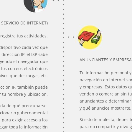
 SERVICIO DE INTERNET)
registra tus actividades.
 dispositivo cada vez que
 dirección IP, el ISP sabe
ANUNCIANTES Y EMPRESA
luyendo el navegador que
s, los correos electrónicos
Tu información personal 
hivos que descargas, etc.
navegación en internet so
y empresas. Estos datos q
ección IP, también puede
venden o comercian sin tu
ar tu nombre y ubicación.
anunciantes a determinar 
nada de qué preocuparse.
y qué anuncios mostrarte.
ncionario gubernamental
Si esto te molesta, debes 
para exigir acceso a los
para no compartir y divulg
regar toda la información