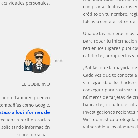
actividades personales.
comprar artículos caros en 
crédito en tu nombre, reg
falsas o cometer otros deli
Una de las maneras más fá
para robar tu información 
red en los lugares público
cafeterías, aeropuertos y h
¿Sabías que la mayoría de
Cada vez que te conecta a 
sin seguridad, los hackers
EL GOBIERNO
conseguir para rastrear tu
números de tarjetas de cr
spiando. También pueden
bancarias, o cualquier otr
e compañías como Google,
Investigaciones recientes
stazo a los informes de
WiFi doméstica protegida
recuencia reciben cartas
vulnerable a los ataques d
 solicitando información
sobre personas.