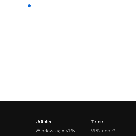
Ürünler
Temel
Windows için VPN
VPN nedir?