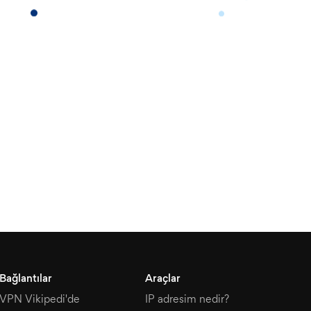
Bağlantılar
Araçlar
VPN Vikipedi'de
IP adresim nedir?