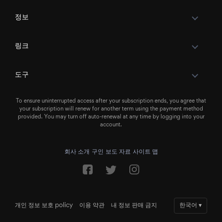
정보
링크
도구
To ensure uninterrupted access after your subscription ends, you agree that
your subscription will renew for another term using the payment method
provided. You may turn off auto-renewal at any time by logging into your
account.
회사 소개
구인
보도 자료
사이트 맵
개인 정보 보호 policy
이용 약관
내 정보 판매 금지
한국어
▾