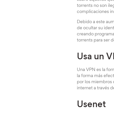
torrents no son il
complicaciones inn
Debido a este aum
de ocultar su ide
creando programas,
torrents para ser
Usa un V
Una VPN es la form
la forma más efect
por los miembros 
internet a través d
Usenet