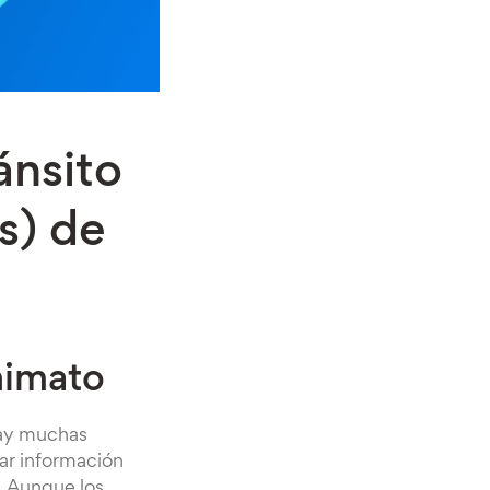
ánsito
s) de
nimato
Hay muchas
rar información
. Aunque los