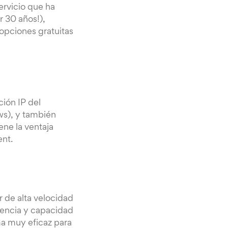
ervicio que ha
r 30 años!),
opciones gratuitas
ción IP del
ws), y también
ene la ventaja
ent.
r de alta velocidad
rencia y capacidad
ma muy eficaz para