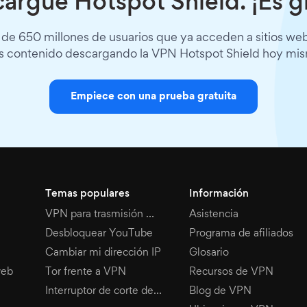
argue Hotspot Shield. ¡Es gr
 de 650 millones de usuarios que ya acceden a sitios we
 contenido descargando la VPN Hotspot Shield hoy mi
Empiece con una prueba gratuita
Temas populares
Información
VPN para trasmisión multimedia en directo
Asistencia
Desbloquear YouTube
Programa de afiliados
Cambiar mi dirección IP
Glosario
web
Tor frente a VPN
Recursos de VPN
Interruptor de corte de VPN
Blog de VPN