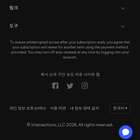
링크
도구
To ensure uninterrupted access after your subscription ends, you agree that
your subscription will renew for another term using the payment method
provided. You may turn off auto-renewal at any time by logging into your
account.
회사 소개
구인
보도 자료
사이트 맵
개인 정보 보호 policy
이용 약관
내 정보 판매 금지
한국어
▾
© Intersections, LLC 2026. All rights reserved.